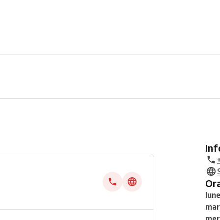
In
O
lune
mar
mer