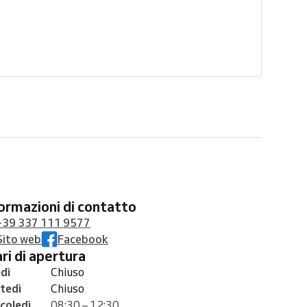
formazioni di contatto
+39 337 111 9577
Sito web
Facebook
rari di apertura
dì
Chiuso
tedì
Chiuso
coledì
08:30 – 12:30